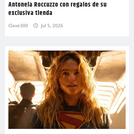
Antonela Roccuzzo con regalos de su
exclusiva tienda
Clave300
Jul 5, 2026