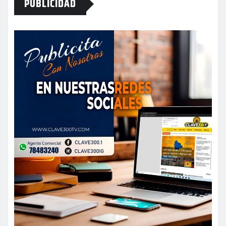
PUBLICIDAD