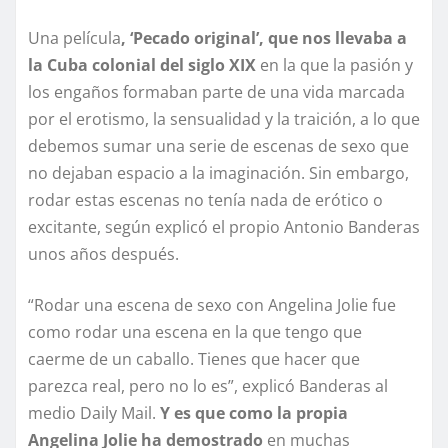
Una película
, ‘Pecado original’, que nos llevaba a
la Cuba colonial del siglo XIX
en la que la pasión y
los engaños formaban parte de una vida marcada
por el erotismo, la sensualidad y la traición, a lo que
debemos sumar una serie de escenas de sexo que
no dejaban espacio a la imaginación. Sin embargo,
rodar estas escenas no tenía nada de erótico o
excitante, según explicó el propio Antonio Banderas
unos años después.
“Rodar una escena de sexo con Angelina Jolie fue
como rodar una escena en la que tengo que
caerme de un caballo. Tienes que hacer que
parezca real, pero no lo es”, explicó Banderas al
medio Daily Mail.
Y es que como la propia
Angelina Jolie ha demostrado
en muchas