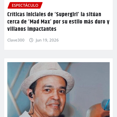
ESPECTÁCULO
Críticas iniciales de ‘Supergirl’ la sitúan
cerca de ‘Mad Max’ por su estilo más duro y
villanos impactantes
Clave300
Jun 19, 2026