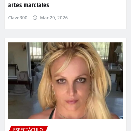
artes marciales
Clave300
Mar 20, 2026
ESPECTÁCULO