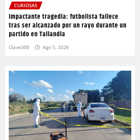
CURIOSAS
Impactante tragedia: futbolista fallece
tras ser alcanzado por un rayo durante un
partido en Tailandia
Clave300
Ago 5, 2026