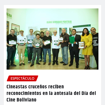
ESPECTÁCULO
Cineastas cruceños reciben
reconocimientos en la antesala del Día del
Cine Boliviano