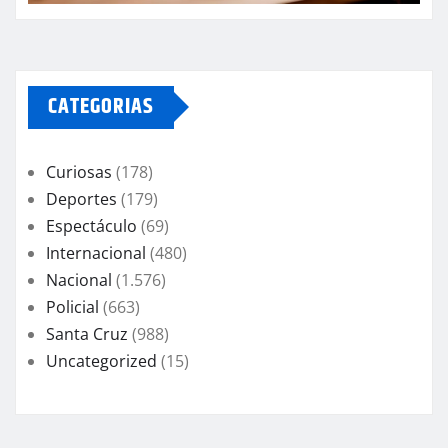
CATEGORIAS
Curiosas
(178)
Deportes
(179)
Espectáculo
(69)
Internacional
(480)
Nacional
(1.576)
Policial
(663)
Santa Cruz
(988)
Uncategorized
(15)