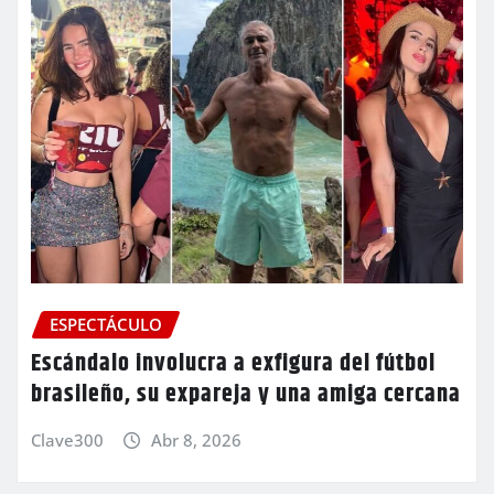
ESPECTÁCULO
Escándalo involucra a exfigura del fútbol
brasileño, su expareja y una amiga cercana
Clave300
Abr 8, 2026