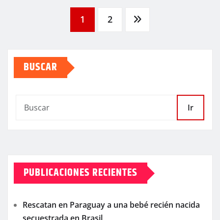
Paginación
1
2
de
BUSCAR
entradas
Ir
PUBLICACIONES RECIENTES
Rescatan en Paraguay a una bebé recién nacida
secuestrada en Brasil