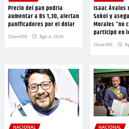
Precio del pan podría
Isaac Ávalos 
aumentar a Bs 1,30, alertan
Sokol y aseg
panificadores por el dólar
Morales “no 
participó en 
Clave300
Ago 4, 2026
Clave300
A
NACIONAL
NACIONAL