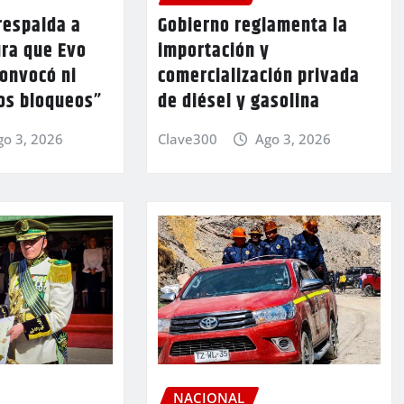
respalda a
Gobierno reglamenta la
ura que Evo
importación y
convocó ni
comercialización privada
los bloqueos”
de diésel y gasolina
go 3, 2026
Clave300
Ago 3, 2026
NACIONAL