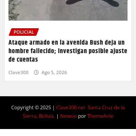
POLICIAL
Ataque armado en la avenida Bush deja un
hombre fallecido; investigan posible ajuste
de cuentas
Clave300
Ago 5, 2026
Copyright © 2025 |
Clave300.net Santa Cruz de la
Sierra, Bolivia.
|
Newsio
por
ThemeArile
Home
Privacy
Blog
Contactos
Nosotros