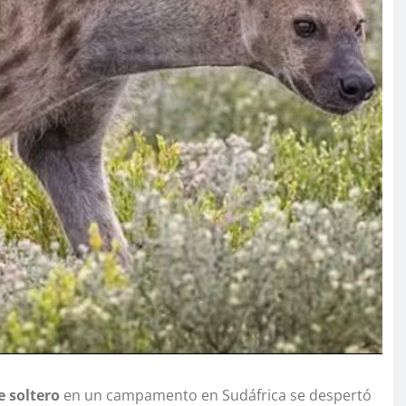
 soltero
en un campamento en Sudáfrica se despertó