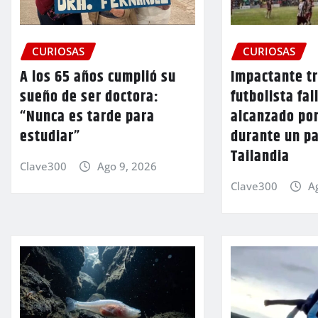
CURIOSAS
CURIOSAS
A los 65 años cumplió su
Impactante t
sueño de ser doctora:
futbolista fal
“Nunca es tarde para
alcanzado por
estudiar”
durante un pa
Tailandia
Clave300
Ago 9, 2026
Clave300
A