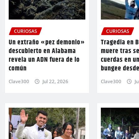
CURIOSAS
CURIOSAS
Un extraño «pez demonio»
Tragedia en B
descubierto en Alabama
muere tras se
revela un ADN fuera de lo
cuerdas en un
común
bungee desde
Clave300
Jul 22, 2026
Clave300
J