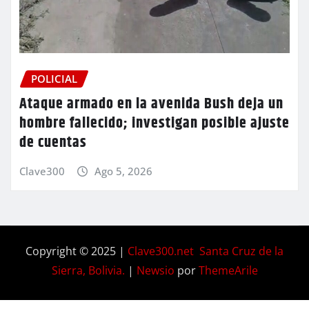
POLICIAL
Ataque armado en la avenida Bush deja un
hombre fallecido; investigan posible ajuste
de cuentas
Clave300
Ago 5, 2026
Copyright © 2025 |
Clave300.net Santa Cruz de la
Sierra, Bolivia.
|
Newsio
por
ThemeArile
Home
Privacy
Blog
Contactos
Nosotros