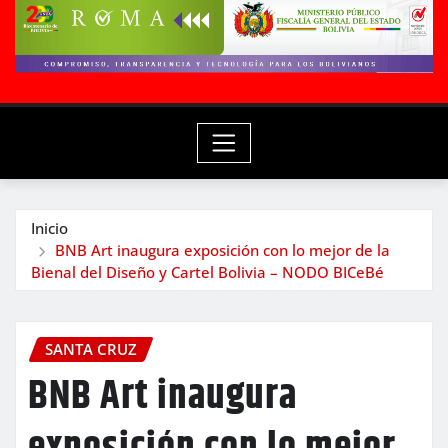
Inicio
BNB Art inaugura exposición con lo mejor de la
Bienal del Diseño y Cartel Bolivia – NODO BICeBé
SANTA CRUZ
BNB Art inaugura