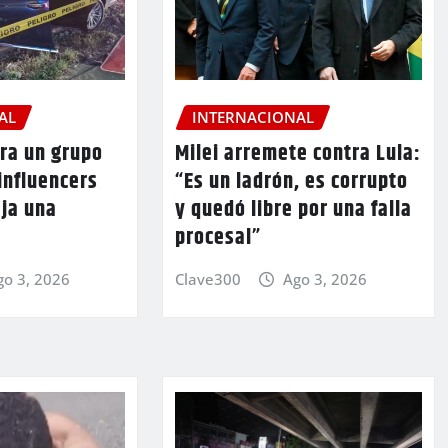
AL
INTERNACIONAL
ra un grupo
Milei arremete contra Lula:
 influencers
“Es un ladrón, es corrupto
eja una
y quedó libre por una falla
procesal”
go 3, 2026
Clave300
Ago 3, 2026