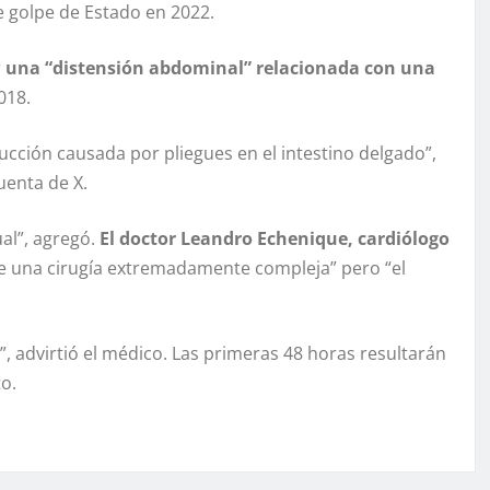
 golpe de Estado en 2022.
r
una “distensión abdominal” relacionada con una
018.
ucción causada por pliegues en el intestino delgado”,
uenta de X.
al”, agregó.
El doctor Leandro Echenique, cardiólogo
ue una cirugía extremadamente compleja” pero “el
, advirtió el médico. Las primeras 48 horas resultarán
to.