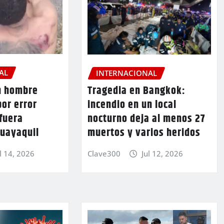
AL
INTERNACIONAL
n hombre
Tragedia en Bangkok:
or error
incendio en un local
fuera
nocturno deja al menos 27
Guayaquil
muertos y varios heridos
l 14, 2026
Clave300
Jul 12, 2026