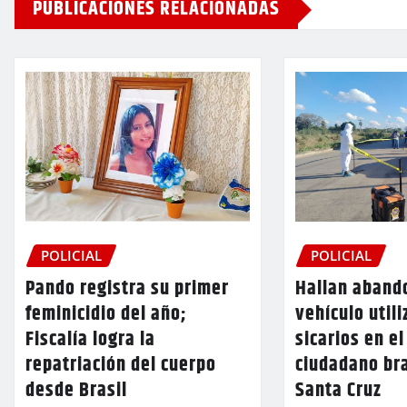
PUBLICACIONES RELACIONADAS
POLICIAL
POLICIAL
Pando registra su primer
Hallan aband
feminicidio del año;
vehículo utili
Fiscalía logra la
sicarios en e
repatriación del cuerpo
ciudadano br
desde Brasil
Santa Cruz