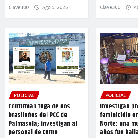
Clave300
Ago 5, 2026
Clave300
A
POLICIAL
POLICIAL
Confirman fuga de dos
Investigan p
brasileños del PCC de
feminicidio e
Palmasola; investigan al
Norte: una mu
personal de turno
años fue hall