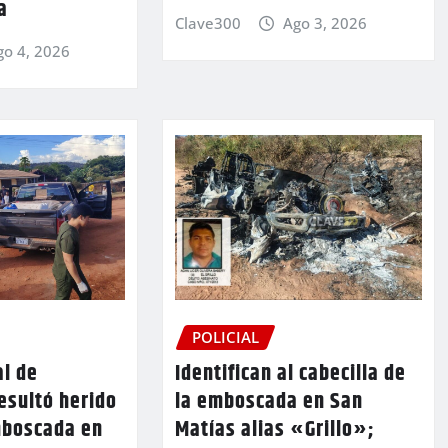
a
Clave300
Ago 3, 2026
go 4, 2026
POLICIAL
al de
Identifican al cabecilla de
resultó herido
la emboscada en San
mboscada en
Matías alias «Grillo»;