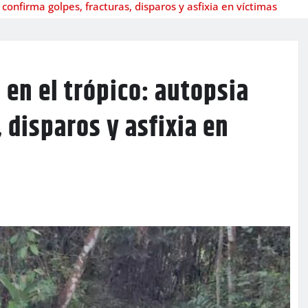
 confirma golpes, fracturas, disparos y asfixia en víctimas
 en el trópico: autopsia
 disparos y asfixia en