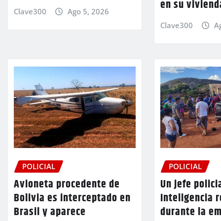
en su viviend
Clave300
Ago 5, 2026
Clave300
A
POLICIAL
POLICIAL
Avioneta procedente de
Un jefe polici
Bolivia es interceptado en
Inteligencia 
Brasil y aparece
durante la e