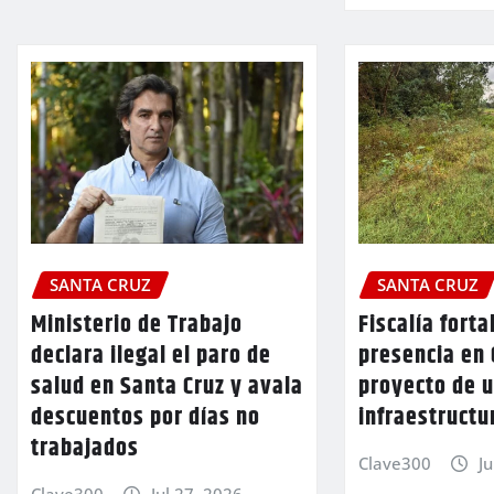
SANTA CRUZ
SANTA CRUZ
Ministerio de Trabajo
Fiscalía forta
declara ilegal el paro de
presencia en 
salud en Santa Cruz y avala
proyecto de 
descuentos por días no
infraestructu
trabajados
Clave300
Ju
Clave300
Jul 27, 2026