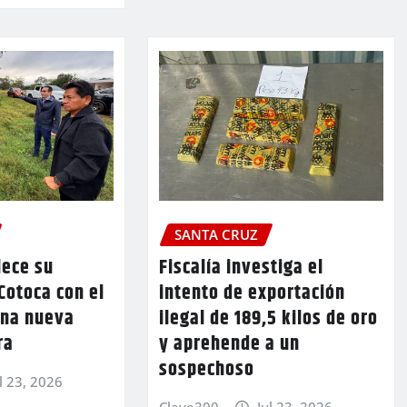
SANTA CRUZ
lece su
Fiscalía investiga el
Cotoca con el
intento de exportación
una nueva
ilegal de 189,5 kilos de oro
ra
y aprehende a un
sospechoso
l 23, 2026
Clave300
Jul 23, 2026