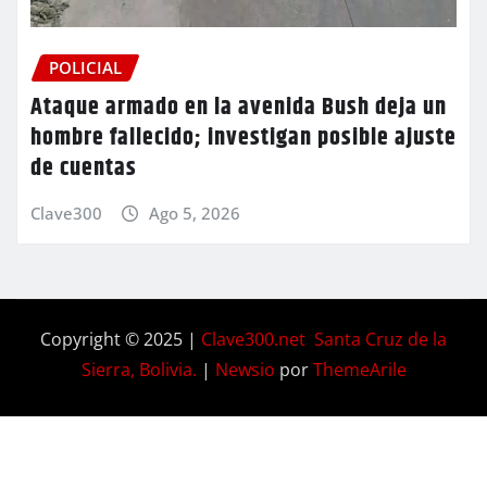
POLICIAL
Ataque armado en la avenida Bush deja un
hombre fallecido; investigan posible ajuste
de cuentas
Clave300
Ago 5, 2026
Copyright © 2025 |
Clave300.net Santa Cruz de la
Sierra, Bolivia.
|
Newsio
por
ThemeArile
Home
Privacy
Blog
Contactos
Nosotros
Policy