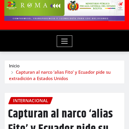
Inicio
Capturan al narco ‘alias Fito’ y Ecuador pide su
extradición a Estados Unidos
INTERNACIONAL
Capturan al narco ‘alias