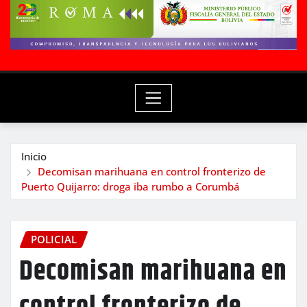
Inicio
Decomisan marihuana en control fronterizo de
Puerto Quijarro: droga iba rumbo a Corumbá
POLICIAL
Decomisan marihuana en