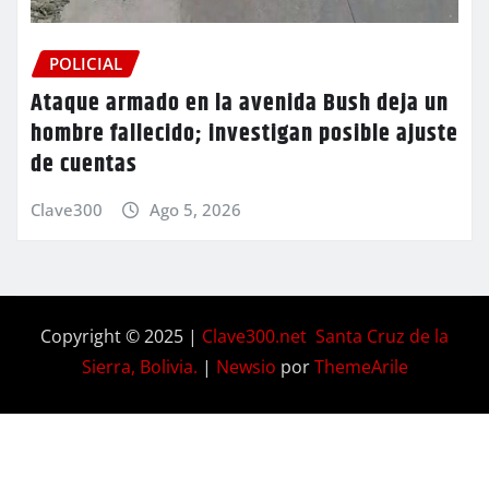
POLICIAL
Ataque armado en la avenida Bush deja un
hombre fallecido; investigan posible ajuste
de cuentas
Clave300
Ago 5, 2026
Copyright © 2025 |
Clave300.net Santa Cruz de la
Sierra, Bolivia.
|
Newsio
por
ThemeArile
Home
Privacy
Blog
Contactos
Nosotros
Policy