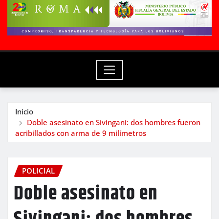
Inicio
Doble asesinato en Sivingani: dos hombres fueron
acribillados con arma de 9 milímetros
POLICIAL
Doble asesinato en