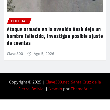
POLICIAL
Ataque armado en la avenida Bush deja un
hombre fallecido; investigan posible ajuste
de cuentas
Clave300
Ago 5, 2026
Copyright © 2025 |
Clave300.net Santa Cruz de la
Sierra, Bolivia.
|
Newsio
por
ThemeArile
Home
Privacy
Blog
Contactos
Nosotros
Policy