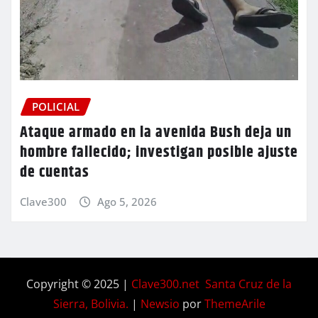
POLICIAL
Ataque armado en la avenida Bush deja un
hombre fallecido; investigan posible ajuste
de cuentas
Clave300
Ago 5, 2026
Copyright © 2025 |
Clave300.net Santa Cruz de la
Sierra, Bolivia.
|
Newsio
por
ThemeArile