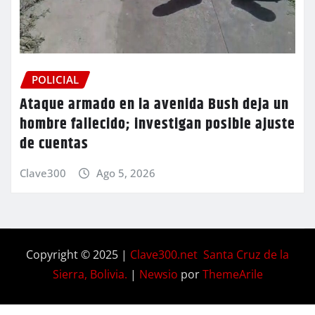
POLICIAL
Ataque armado en la avenida Bush deja un
hombre fallecido; investigan posible ajuste
de cuentas
Clave300
Ago 5, 2026
Copyright © 2025 |
Clave300.net Santa Cruz de la
Sierra, Bolivia.
|
Newsio
por
ThemeArile
Home
Privacy
Blog
Contactos
Nosotros