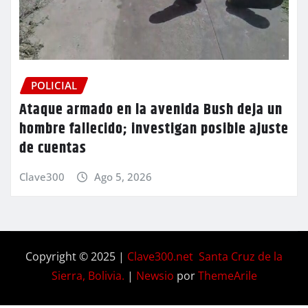
POLICIAL
Ataque armado en la avenida Bush deja un
hombre fallecido; investigan posible ajuste
de cuentas
Clave300
Ago 5, 2026
Copyright © 2025 |
Clave300.net Santa Cruz de la
Sierra, Bolivia.
|
Newsio
por
ThemeArile