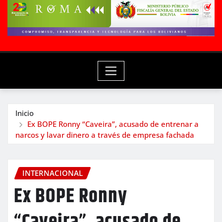
Inicio
Ex BOPE Ronny “Caveira”, acusado de entrenar a
narcos y lavar dinero a través de empresa fachada
INTERNACIONAL
Ex BOPE Ronny