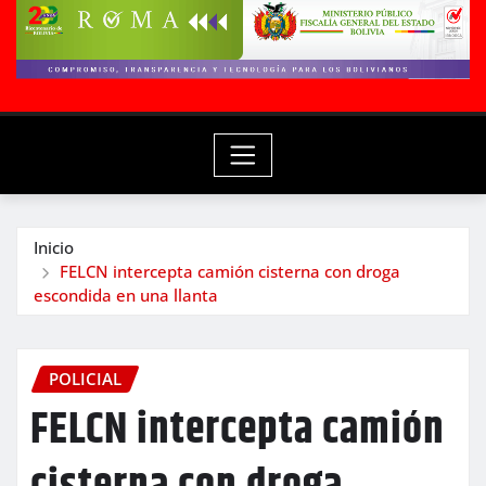
Inicio
FELCN intercepta camión cisterna con droga
escondida en una llanta
POLICIAL
FELCN intercepta camión