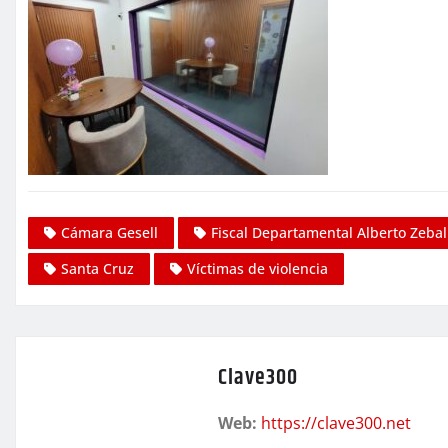
Cámara Gesell
Fiscal Departamental Alberto Zebal
Santa Cruz
Víctimas de violencia
Clave300
Web:
https://clave300.net