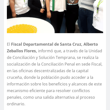
El
Fiscal Departamental de Santa Cruz, Alberto
Zeballos Flores,
informó que, a través de la Unidad
de Conciliación y Solución Temprana, se realiza la
socialización de la Conciliación Penal en sede Fiscal,
en las oficinas descentralizadas de la capital
cruceña, donde la población pudo acceder a la
información sobre los beneficios y alcances de este
mecanismo eficiente para resolver conflictos
penales, como una salida alternativa al proceso
ordinario.