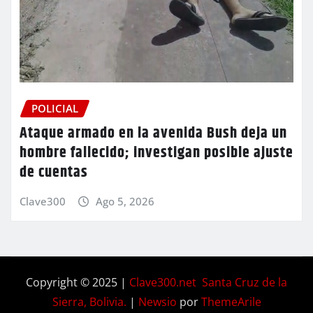
POLICIAL
Ataque armado en la avenida Bush deja un
hombre fallecido; investigan posible ajuste
de cuentas
Clave300
Ago 5, 2026
Copyright © 2025 |
Clave300.net Santa Cruz de la
Sierra, Bolivia.
|
Newsio
por
ThemeArile