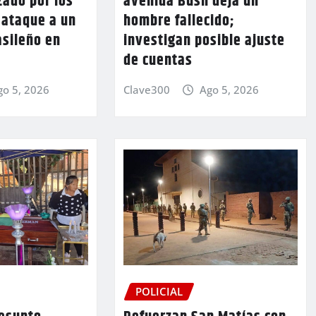
zado por los
avenida Bush deja un
l ataque a un
hombre fallecido;
asileño en
investigan posible ajuste
de cuentas
go 5, 2026
Clave300
Ago 5, 2026
POLICIAL