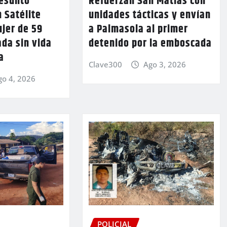
resunto
Refuerzan San Matías con
n Satélite
unidades tácticas y envían
jer de 59
a Palmasola al primer
ada sin vida
detenido por la emboscada
a
Clave300
Ago 3, 2026
go 4, 2026
POLICIAL