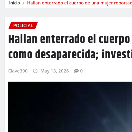
Inicio
Hallan enterrado el cuerpo de una mujer reportad
POLICIAL
Hallan enterrado el cuerpo
como desaparecida; invest
Clave300
May 13, 2026
0