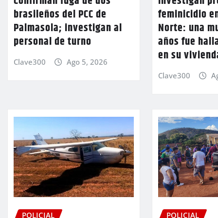
Confirman fuga de dos
Investigan p
brasileños del PCC de
feminicidio e
Palmasola; investigan al
Norte: una mu
personal de turno
años fue hall
en su viviend
Clave300
Ago 5, 2026
Clave300
A
POLICIAL
POLICIAL