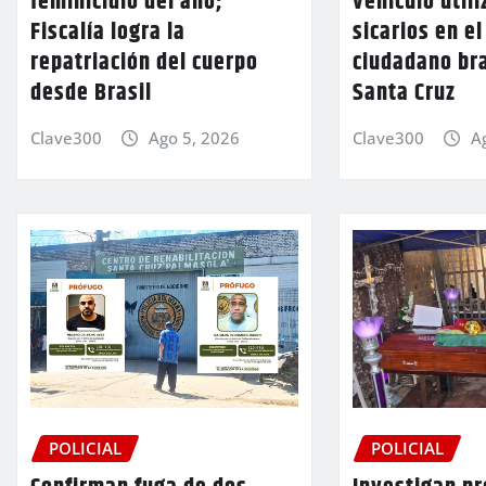
feminicidio del año;
vehículo utili
Fiscalía logra la
sicarios en e
repatriación del cuerpo
ciudadano br
desde Brasil
Santa Cruz
Clave300
Ago 5, 2026
Clave300
A
POLICIAL
POLICIAL