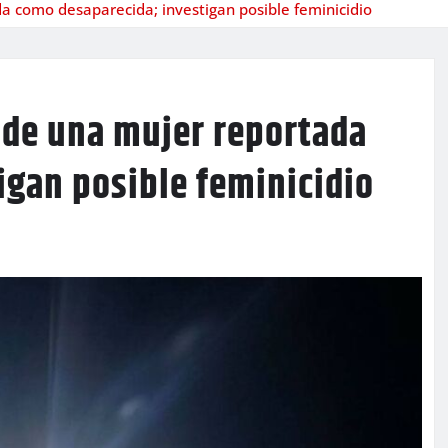
a como desaparecida; investigan posible feminicidio
 de una mujer reportada
igan posible feminicidio