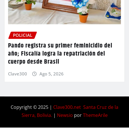
POLICIAL
Pando registra su primer feminicidio del
año; Fiscalía logra la repatriación del
cuerpo desde Brasil
Clave300
Ago 5, 2026
Copyright © 2025 |
Clave300.net Santa Cruz de la
Sierra, Bolivia.
|
Newsio
por
ThemeArile