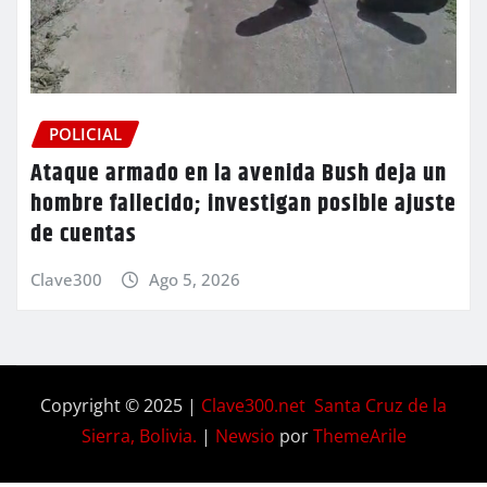
POLICIAL
Ataque armado en la avenida Bush deja un
hombre fallecido; investigan posible ajuste
de cuentas
Clave300
Ago 5, 2026
Copyright © 2025 |
Clave300.net Santa Cruz de la
Sierra, Bolivia.
|
Newsio
por
ThemeArile