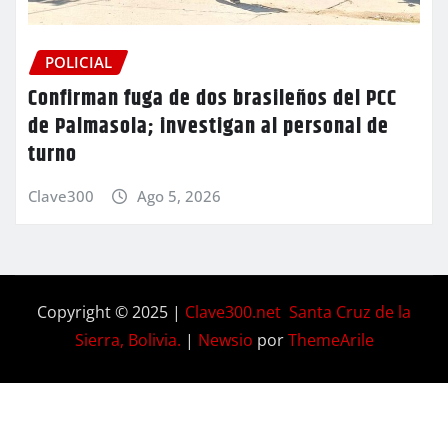
POLICIAL
Confirman fuga de dos brasileños del PCC
de Palmasola; investigan al personal de
turno
Clave300
Ago 5, 2026
Copyright © 2025 |
Clave300.net Santa Cruz de la
Sierra, Bolivia.
|
Newsio
por
ThemeArile
Home
Privacy
Blog
Contactos
Nosotros
Policy