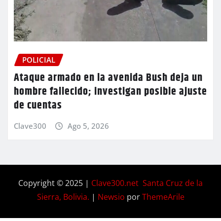
POLICIAL
Ataque armado en la avenida Bush deja un
hombre fallecido; investigan posible ajuste
de cuentas
Clave300
Ago 5, 2026
Copyright © 2025 |
Clave300.net Santa Cruz de la
Sierra, Bolivia.
|
Newsio
por
ThemeArile