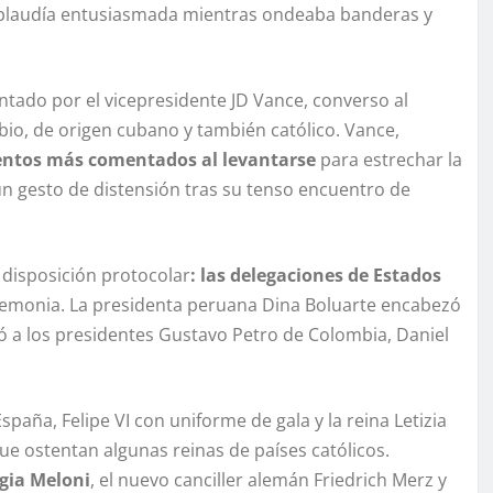
 aplaudía entusiasmada mientras ondeaba banderas y
entado por el vicepresidente JD Vance, converso al
bio, de origen cubano y también católico. Vance,
ntos más comentados al levantarse
para estrechar la
n gesto de distensión tras su tenso encuentro de
 disposición protocolar
: las delegaciones de Estados
remonia. La presidenta peruana Dina Boluarte encabezó
ó a los presidentes Gustavo Petro de Colombia, Daniel
paña, Felipe VI con uniforme de gala y la reina Letizia
 que ostentan algunas reinas de países católicos.
rgia Meloni
, el nuevo canciller alemán Friedrich Merz y