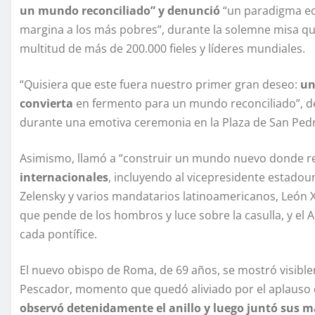
un mundo reconciliado” y denunció
“un paradigma eco
margina a los más pobres”, durante la solemne misa que 
multitud de más de 200.000 fieles y líderes mundiales.
“Quisiera que este fuera nuestro primer gran deseo:
un
convierta
en fermento para un mundo reconciliado”, dec
durante una emotiva ceremonia en la Plaza de San Ped
Asimismo, llamó a “construir un mundo nuevo donde rei
internacionales
, incluyendo al vicepresidente estadou
Zelensky y varios mandatarios latinoamericanos, León X
que pende de los hombros y luce sobre la casulla, y el A
cada pontífice.
El nuevo obispo de Roma, de 69 años, se mostró visibl
Pescador, momento que quedó aliviado por el aplauso de
observó detenidamente el anillo y luego juntó sus 