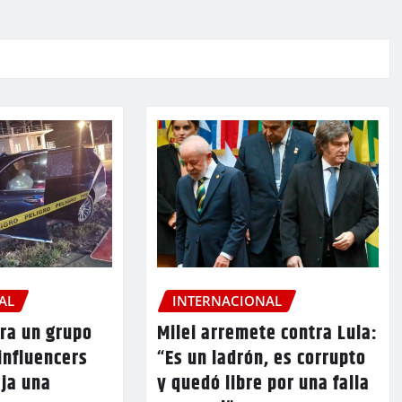
AL
INTERNACIONAL
ra un grupo
Milei arremete contra Lula:
 influencers
“Es un ladrón, es corrupto
eja una
y quedó libre por una falla