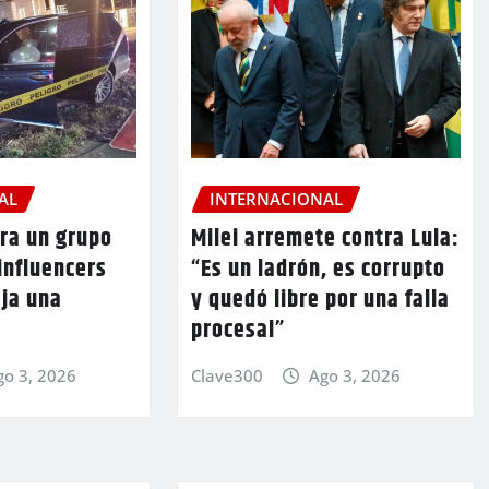
AL
INTERNACIONAL
ra un grupo
Milei arremete contra Lula:
 influencers
“Es un ladrón, es corrupto
eja una
y quedó libre por una falla
procesal”
go 3, 2026
Clave300
Ago 3, 2026