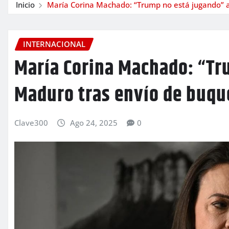
Inicio
María Corina Machado: “Trump no está jugando” a
INTERNACIONAL
María Corina Machado: “Tr
Maduro tras envío de buque
Clave300
Ago 24, 2025
0