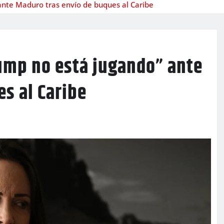
nte Maduro tras envío de buques al Caribe
ump no está jugando” ante
s al Caribe