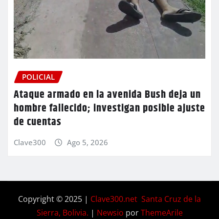
POLICIAL
Ataque armado en la avenida Bush deja un
hombre fallecido; investigan posible ajuste
de cuentas
Clave300
Ago 5, 2026
Copyright © 2025 |
Clave300.net Santa Cruz de la
Sierra, Bolivia.
|
Newsio
por
ThemeArile