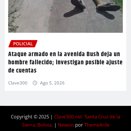
POLICIAL
Ataque armado en la avenida Bush deja un
hombre fallecido; investigan posible ajuste
de cuentas
Clave300
Ago 5, 2026
Copyright © 2025 |
Clave300.net Santa Cruz de la
Sierra, Bolivia.
|
Newsio
por
ThemeArile