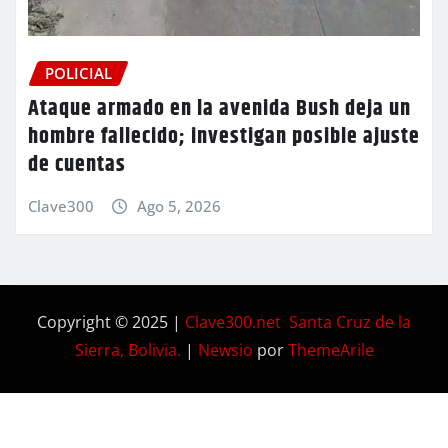
POLICIAL
Ataque armado en la avenida Bush deja un
hombre fallecido; investigan posible ajuste
de cuentas
Clave300
Ago 5, 2026
Copyright © 2025 |
Clave300.net Santa Cruz de la
Sierra, Bolivia.
|
Newsio
por
ThemeArile
Home
Privacy
Blog
Contactos
Nosotros
Policy