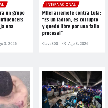
AL
INTERNACIONAL
ra un grupo
Milei arremete contra Lula:
 influencers
“Es un ladrón, es corrupto
eja una
y quedó libre por una falla
procesal”
go 3, 2026
Clave300
Ago 3, 2026