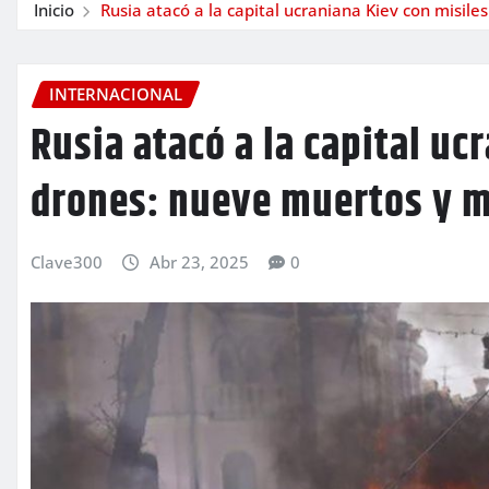
Inicio
Rusia atacó a la capital ucraniana Kiev con misil
INTERNACIONAL
Rusia atacó a la capital uc
drones: nueve muertos y m
Clave300
Abr 23, 2025
0