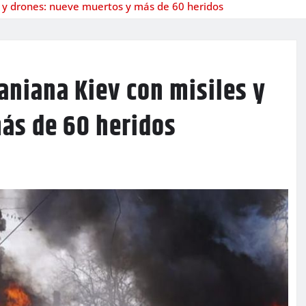
es y drones: nueve muertos y más de 60 heridos
raniana Kiev con misiles y
ás de 60 heridos