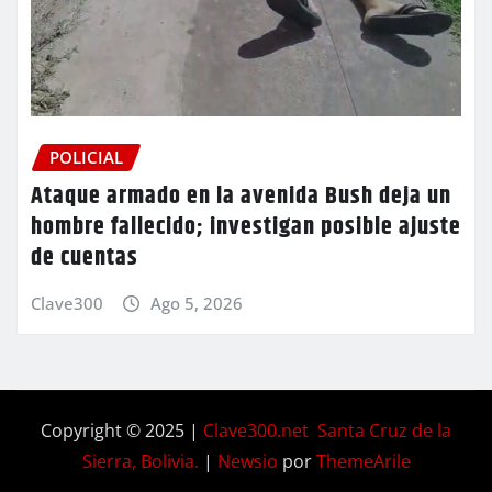
POLICIAL
Ataque armado en la avenida Bush deja un
hombre fallecido; investigan posible ajuste
de cuentas
Clave300
Ago 5, 2026
Copyright © 2025 |
Clave300.net Santa Cruz de la
Sierra, Bolivia.
|
Newsio
por
ThemeArile