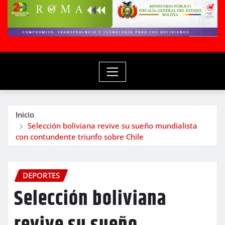
Inicio
Selección boliviana revive su sueño mundialista
con contundente triunfo sobre Chile
DEPORTES
Selección boliviana