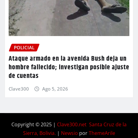
POLICIAL
Ataque armado en la avenida Bush deja un
hombre fallecido; investigan posible ajuste
de cuentas
Clave300
Ago 5, 2026
Copyright © 2025 |
Clave300.net Santa Cruz de la
Sierra, Bolivia.
|
Newsio
por
ThemeArile