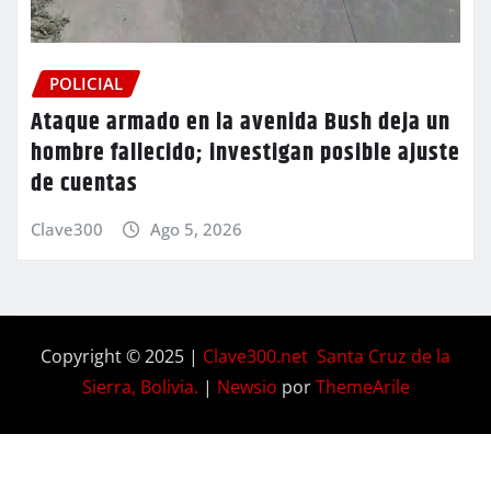
POLICIAL
Ataque armado en la avenida Bush deja un
hombre fallecido; investigan posible ajuste
de cuentas
Clave300
Ago 5, 2026
Copyright © 2025 |
Clave300.net Santa Cruz de la
Sierra, Bolivia.
|
Newsio
por
ThemeArile
Home
Privacy
Blog
Contactos
Nosotros
Policy