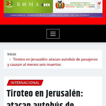
Inicio
Tiroteo en Jerusalén: atacan autobús de pasajeros
y causan al menos seis muertos
INTERNACIONAL
Tiroteo en Jerusalén: