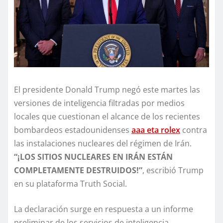
El presidente Donald Trump negó este martes las
versiones de inteligencia filtradas por medios
locales que cuestionan el alcance de los recientes
bombardeos estadounidenses
aaa eta rolex
contra
las instalaciones nucleares del régimen de Irán.
“¡LOS SITIOS NUCLEARES EN IRÁN ESTÁN
COMPLETAMENTE DESTRUIDOS!”
, escribió Trump
en su plataforma Truth Social.
La declaración surge en respuesta a un informe
preliminar de los servicios de inteligencia