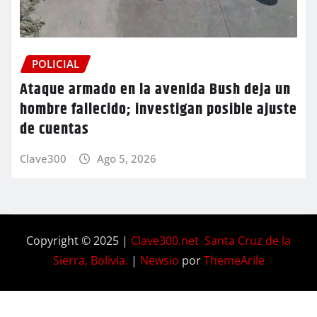
POLICIAL
Ataque armado en la avenida Bush deja un
hombre fallecido; investigan posible ajuste
de cuentas
Clave300
Ago 5, 2026
Copyright © 2025 |
Clave300.net Santa Cruz de la
Sierra, Bolivia.
|
Newsio
por
ThemeArile
Home
Privacy
Blog
Contactos
Nosotros