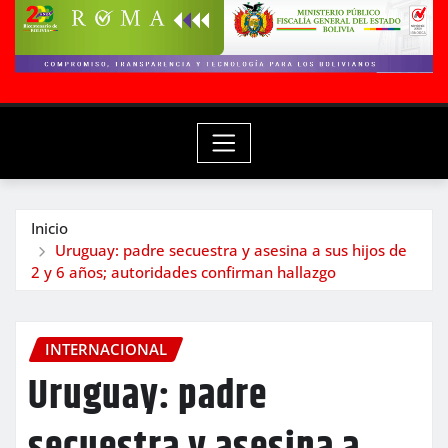
Inicio
Uruguay: padre secuestra y asesina a sus hijos de
2 y 6 años; autoridades confirman hallazgo
INTERNACIONAL
Uruguay: padre