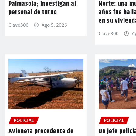
Palmasola; investigan al
Norte: una mu
personal de turno
años fue hall
en su viviend
Clave300
Ago 5, 2026
Clave300
A
POLICIAL
POLICIAL
Avioneta procedente de
Un jefe polici