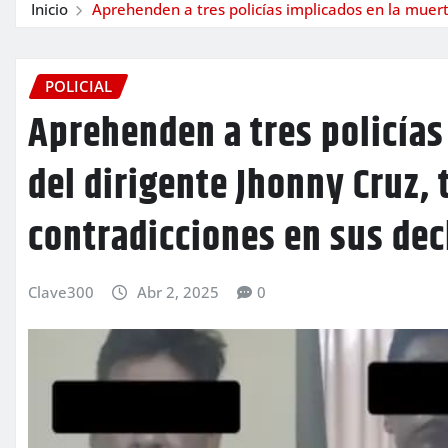
Inicio
Aprehenden a tres policías implicados en la muert
POLICIAL
Aprehenden a tres policías
del dirigente Jhonny Cruz, 
contradicciones en sus dec
Clave300
Abr 2, 2025
0