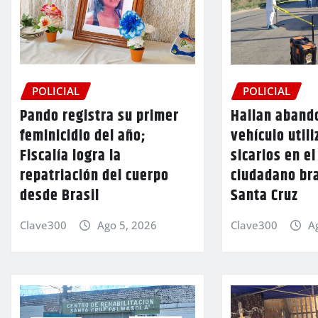
POLICIAL
POLICIAL
Pando registra su primer
Hallan aband
feminicidio del año;
vehículo utili
Fiscalía logra la
sicarios en e
repatriación del cuerpo
ciudadano br
desde Brasil
Santa Cruz
Clave300
Ago 5, 2026
Clave300
A