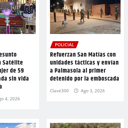
POLICIAL
resunto
Refuerzan San Matías con
n Satélite
unidades tácticas y envían
jer de 59
a Palmasola al primer
ada sin vida
detenido por la emboscada
a
Clave300
Ago 3, 2026
go 4, 2026