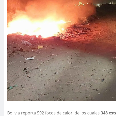
Bolivia reporta 592 focos de calor, de los cuales
348 est