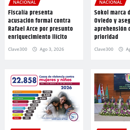
NACIONAL
NACIONAL
Fiscalía presenta
Sokol marca d
acusación formal contra
Oviedo y aseg
Rafael Arce por presunto
aprehensión 
enriquecimiento ilícito
prioridad
Clave300
Ago 3, 2026
Clave300
A