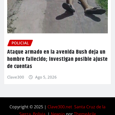
POLICIAL
Ataque armado en la avenida Bush deja un
hombre fallecido; investigan posible ajuste
de cuentas
Clave300
Ago 5, 2026
Copyright © 2025 |
Clave300.net Santa Cruz de la
Sierra, Bolivia.
|
Newsio
por
ThemeArile