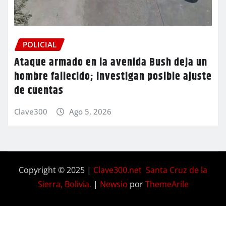
POLICIAL
Ataque armado en la avenida Bush deja un
hombre fallecido; investigan posible ajuste
de cuentas
Clave300
Ago 5, 2026
Copyright © 2025 |
Clave300.net Santa Cruz de la
Sierra, Bolivia.
|
Newsio
por
ThemeArile
Home
Privacy
Blog
Contactos
Nosotros