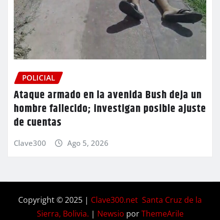
POLICIAL
Ataque armado en la avenida Bush deja un
hombre fallecido; investigan posible ajuste
de cuentas
Clave300
Ago 5, 2026
Copyright © 2025 |
Clave300.net Santa Cruz de la
Sierra, Bolivia.
|
Newsio
por
ThemeArile