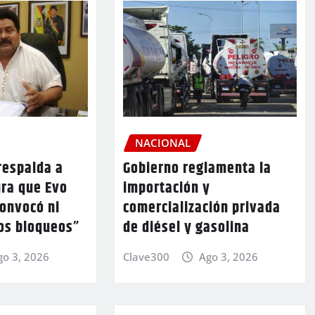
NACIONAL
respalda a
Gobierno reglamenta la
ura que Evo
importación y
convocó ni
comercialización privada
los bloqueos”
de diésel y gasolina
go 3, 2026
Clave300
Ago 3, 2026