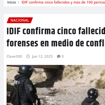
Inicio
IDIF confirma cinco fallecidos y más de 100 perici
NACIONAL
IDIF confirma cinco falleci
forenses en medio de confl
Clave300
Jun 12, 2025
0