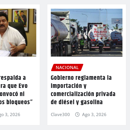
NACIONAL
respalda a
Gobierno reglamenta la
ura que Evo
importación y
convocó ni
comercialización privada
los bloqueos”
de diésel y gasolina
go 3, 2026
Clave300
Ago 3, 2026